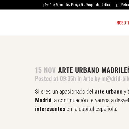
Avd/ de Menéndez Pelayo 9 - Parque del Retiro
Metro 
NOSOT
15 NOV
ARTE URBANO MADRILEÑ
Posted at 09:35h
in
Arte
by
m@drid-bi
Si eres un apasionado del
arte urbano
y 
Madrid
, a continuación te vamos a desve
interesantes
en la capital española: