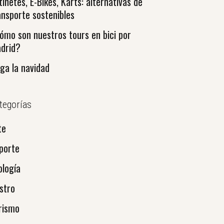
tinetes, E-Bikes, Karts: alternativas de
ansporte sostenibles
ómo son nuestros tours en bici por
drid?
ega la navidad
tegorías
te
porte
ología
stro
rismo