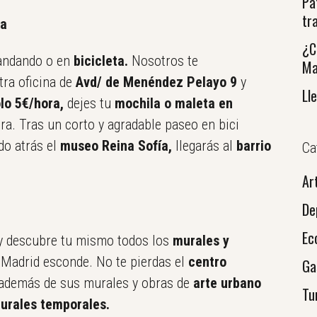
Pa
tr
ra
¿C
 andando o en
bicicleta.
Nosotros te
Ma
ra oficina de
Avd/ de Menéndez Pelayo 9
y
Ll
ólo 5€/hora,
dejes tu
mochila o maleta en
ura. Tras un corto y agradable paseo en bici
do atrás el
museo Reina Sofía,
llegarás al
barrio
Ca
Ar
De
Ec
s y descubre tu mismo todos los
murales y
 Madrid esconde. No te pierdas el
centro
Ga
 además de sus murales y obras de
arte urbano
Tu
turales temporales.