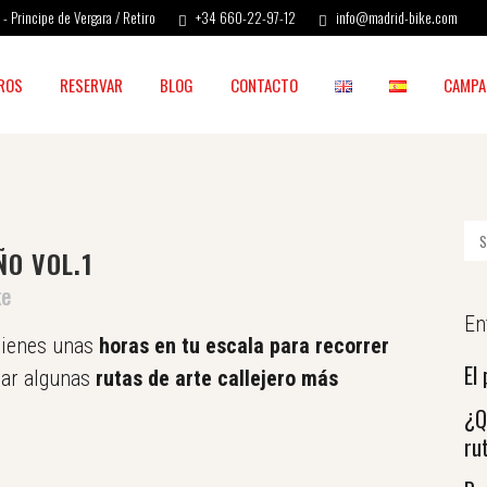
- Principe de Vergara / Retiro
+34 660-22-97-12
info@madrid-bike.com
ROS
RESERVAR
BLOG
CONTACTO
CAMPA
O VOL.1
ke
En
tienes unas
horas en tu escala para recorrer
El
lar algunas
rutas de arte callejero más
¿Q
ru